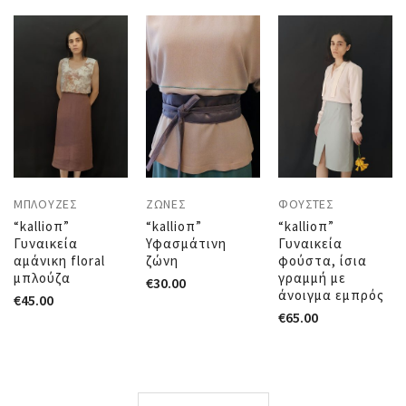
ΜΠΛΟΎΖΕΣ
ΖΏΝΕΣ
ΦΟΎΣΤΕΣ
“kallioπ”
“kallioπ”
“kallioπ”
Γυναικεία
Υφασμάτινη
Γυναικεία
αμάνικη floral
ζώνη
φούστα, ίσια
μπλούζα
γραμμή με
€
30.00
άνοιγμα εμπρός
€
45.00
€
65.00