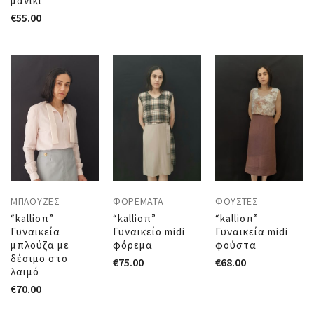
μανίκι
€
55.00
ΜΠΛΟΎΖΕΣ
ΦΟΡΈΜΑΤΑ
ΦΟΎΣΤΕΣ
“kallioπ”
“kallioπ”
“kallioπ”
Γυναικεία
Γυναικείο midi
Γυναικεία midi
μπλούζα με
φόρεμα
φούστα
δέσιμο στο
€
75.00
€
68.00
λαιμό
€
70.00