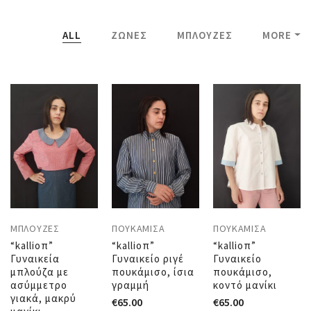
ALL
ΖΏΝΕΣ
ΜΠΛΟΎΖΕΣ
MORE
ΜΠΛΟΎΖΕΣ
ΠΟΥΚΆΜΙΣΑ
ΠΟΥΚΆΜΙΣΑ
“kallioπ”
“kallioπ”
“kallioπ”
Γυναικεία
Γυναικείο ριγέ
Γυναικείο
μπλούζα με
πουκάμισο, ίσια
πουκάμισο,
ασύμμετρο
γραμμή
κοντό μανίκι
γιακά, μακρύ
€
65.00
€
65.00